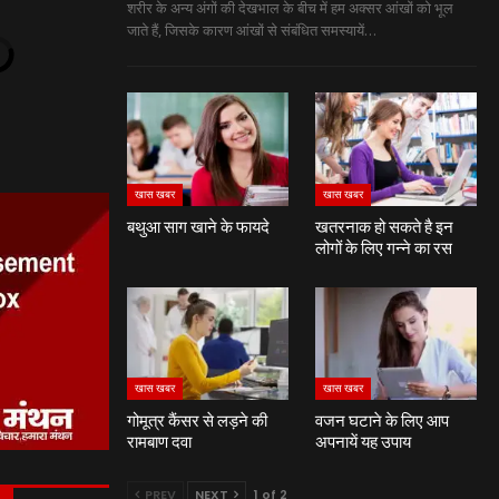
शरीर के अन्‍य अंगों की देखभाल के बीच में हम अक्‍सर आंखों को भूल
जाते हैं, जिसके कारण आंखों से संबंधित समस्‍यायें…
खास खबर
खास खबर
बथुआ साग खाने के फायदे
खतरनाक हो सकते है इन
लोगों के लिए गन्ने का रस
खास खबर
खास खबर
गोमूत्र कैंसर से लड़ने की
वजन घटाने के लिए आप
रामबाण दवा
अपनायें यह उपाय
PREV
NEXT
1 of 2