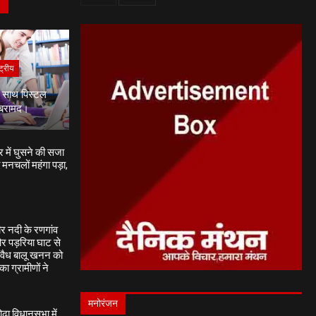
S
ट्रीय
े साथ पिस्टल
 बरामद।
 में घुसने की सजा
 मनचलों महंगा पड़ा,
र नदी के रणगांव
र पड़रिया घाट से
वैध बालू खनन को
का ग्रामीणों ने
मनोरंजन
ढ़ा विधानसभा में