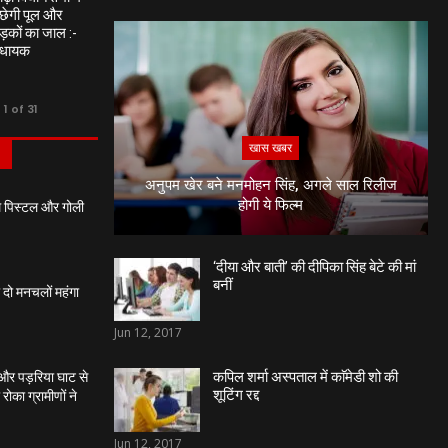
छेगी पूल और
ड़कों का जाल :-
िधायक
1 of 31
खास खबर
S
अनुपम खेर बने मनमोहन सिंह, अगले साल रिलीज
होगी ये फिल्म
थ पिस्टल और गोली
‘दीया और बाती’ की दीपिका सिंह बेटे की मां
बनीं
 दो मनचलों महंगा
Jun 12, 2017
कपिल शर्मा अस्पताल में काॅमेडी शो की
 और पड़रिया घाट से
शूटिंग रद्द
ोका ग्रामीणों ने
Jun 12, 2017