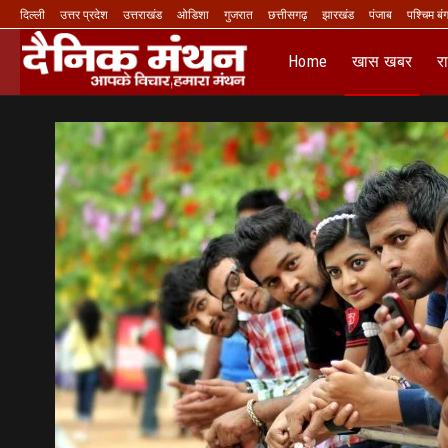
दिल्ली
उत्तर प्रदेश
उत्तराखंड
ओडिशा
गुजरात
छत्तीसगढ़
झारखंड
पंजाब
पश्चिम बं
Home
खास खबर
र
LIVE TV