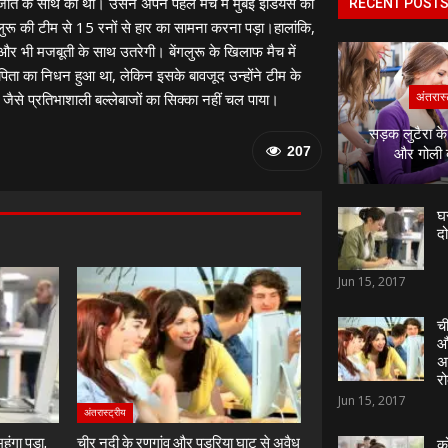
त के साथ की थी। उसने अपने पहले मैच में मुंबई इंडियंस को
RECENT POST
ंगलुरू की टीम से 15 रनों से हार का सामना करना पड़ा।हालांकि,
 वह और भी मजबूती के साथ उतरेगी। बेंगलुरू के खिलाफ मैच में
िता का निधन हुआ था, लेकिन इसके बावजूद उन्होंने टीम के
से प्रतिभाशाली बल्लेबाजों का सिक्का नहीं चल पाया।
अंतरास्
सड़क लुटैरा क
207
और गोली
घर
दो
Jun 15, 2017
ची
औ
अ
रो
Jun 15, 2017
अंतरास्ट्रीय
हंगा पड़ा,
चीर नदी के रणगांव और पड़रिया घाट से अवैध
को