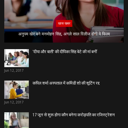
खास खबर
अनुपम खेर बने मनमोहन सिंह, अगले साल रिलीज होगी ये फिल्म
‘दीया और बाती’ की दीपिका सिंह बेटे की मां बनीं
Jun 12, 2017
कपिल शर्मा अस्पताल में काॅमेडी शो की शूटिंग रद्द
Jun 12, 2017
17 जून से शुरू होगा कौन बनेगा करोड़पति का रजिस्ट्रेशन