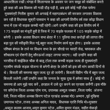
आधारशिला रखी।भंगहा में शिलान्यास के अवसर पर जन समूह को संबोधित करते
हुवे कहा की अब विकास की गाडी दौड़ पड़ी है, अब इसे कोई नहीं रोक पायेगा
मुख्यमंत्री नितीश कुमार की अगवाई में महागठबंधन की सरकार लगातार विकास
कर रही है विधायक सुश्री पासवान ने कहा की आगामी वित्तीय वर्ष तक कोढ़ा विधान
सभा में एक भी सड़क कच्ची नहीं रहेगी।आगे उन्होंने कहा की इस वित्तीय वर्ष में
175 सड़को का मंजूरी हुवी है जिस में 70 सड़के फलका में 105 सड़के कोढ़ा में
बनेगी । इसके अलावा विधान सभा क्षेत्र में 11 पुलिया तथा करोड़ों की लागत तीन
बड़ा पुल की स्वीकृति मिल गई,बहुत जल्द निर्माण कार्य शुरू होगा। इसके अलावा
पश्चिम बंगाल के तर्ज पर विधान सभा के हर चौराहे पर यात्री सेड, चापाकल और
शौचालय एवं रोशनी हेतु सौरऊर्जा लाइट लगया जाएगा। वही उन्होंने कहा की
भरसीया में साईकिल चौक से बालू टोला तक कच्ची सड़क जल्द ही मुख्यमंत्री
ग्रामीण संपर्क सड़क योजना से बनेगी क्षेत्र के लोगों को इस की मांग काफी दिनों से
थे। बिजली की समस्या बहुत जल्द दूर हो जायेगी। बिजली विहीन गाँव में बहुत जल्द
बिजली जलेगी।वहीं उन्होंने कहा कि जनता के सुख दुख में हमेशा साथ हूँ। कोई भी
समस्या हो आप मुझे याद करें , हरहाल में उसे दूर करने का प्रयाश करुँगी।इस मौके
पर कोंग्रेस जिला अध्यक्ष प्रेम राय, उपाध्यक्ष अब्दुल जब्बार ,जिला पार्षद अंजना
देवी, जिला महिला अध्यक्ष किरण पटेल प्रखंड अध्यक्ष मो0 अम्मान ,पूर्व मुखिया
उमानाथ पटेल ,राजद अध्यक्ष अनिल यादव, विधायक प्रति निधि मो०मुख्तार
,अब्दुल कलाम आजाद,अमृत कुमार पटेल ,अमित कुमार मंडल, सहीत सेकड़ो