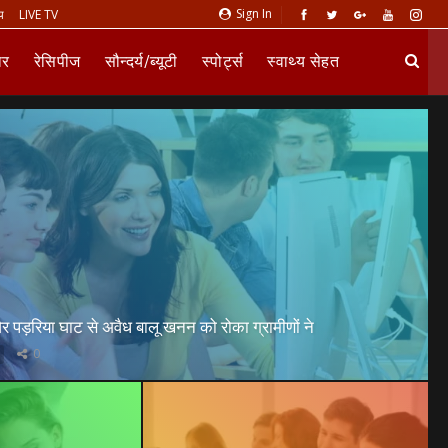
Sign In
य
LIVE TV
ार
रेसिपीज
सौन्दर्य/ब्यूटी
स्पोर्ट्स
स्वाथ्य सेहत
र पड़रिया घाट से अवैध बालू खनन को रोका ग्रामीणों ने
0