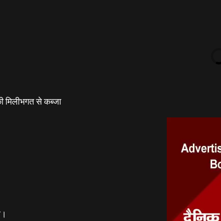
 मिलीभगत से कब्जा
ार।