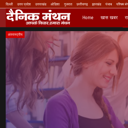
दिल्ली
उत्तर प्रदेश
उत्तराखंड
ओडिशा
गुजरात
छत्तीसगढ़
झारखंड
पंजाब
पश्चिम बं
Home
खास खबर
र
अंतरास्ट्रीय
LIVE TV