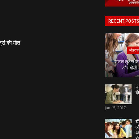
RECENT POST
्री की मौत
अंतरास्
सड़क लुटैरा क
और गोली
घर
दो
Jun 15, 2017
ची
औ
अ
रो