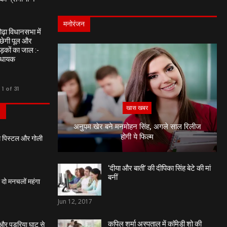
मनोरंजन
ढ़ा विधानसभा में
छेगी पूल और
ड़कों का जाल :-
िधायक
1 of 31
खास खबर
S
अनुपम खेर बने मनमोहन सिंह, अगले साल रिलीज
होगी ये फिल्म
थ पिस्टल और गोली
‘दीया और बाती’ की दीपिका सिंह बेटे की मां
बनीं
 दो मनचलों महंगा
Jun 12, 2017
कपिल शर्मा अस्पताल में काॅमेडी शो की
 और पड़रिया घाट से