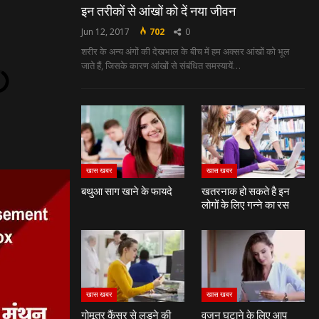
इन तरीकों से आंखों को दें नया जीवन
Jun 12, 2017
702
0
शरीर के अन्‍य अंगों की देखभाल के बीच में हम अक्‍सर आंखों को भूल
जाते हैं, जिसके कारण आंखों से संबंधित समस्‍यायें…
खास खबर
खास खबर
बथुआ साग खाने के फायदे
खतरनाक हो सकते है इन
लोगों के लिए गन्ने का रस
खास खबर
खास खबर
गोमूत्र कैंसर से लड़ने की
वजन घटाने के लिए आप