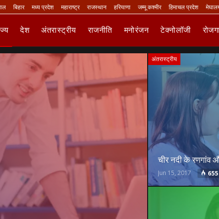
गाल
बिहार
मध्य प्रदेश
महाराष्ट्र
राजस्थान
हरियाणा
जम्मू कश्मीर
हिमाचल प्रदेश
मेघाल
ाज्य
देश
अंतरास्ट्रीय
राजनीति
मनोरंजन
टेक्नोलॉजी
रोजग
अंतरास्ट्रीय
चीर नदी के रणगांव औ
Jun 15, 2017
655