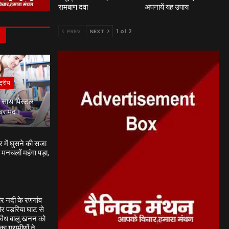
रामबाण दवा
अपनायें यह उपाय
PREV
NEXT
1 of 2
S
ट्रीय
े साथ पिस्टल
 बरामद।
 में घुसने की सजा
 मनचलों महंगा पड़ा,
र नदी के रणगांव
र पड़रिया घाट से
वैध बालू खनन को
का ग्रामीणों ने