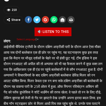
210
Share
LISTEN TO THIS
Select Language
▼
लंदन:
आईसीसी चैंपियंस ट्रॉफी के दौरान दक्षिण अफ्रीकी पारी के दौरान आज ऐसा मौका
आया जब दोनों बल्‍लेबाज एक ही छोर पर पहुंच गए. यह घटनाक्रम कुछ इस तरह
हुआ कि मैदान पर मौजूद दर्शकों के चेहरे पर भी हंसी छूट गई. टीम इंडिया ने इस
दौरान रनआउट की अपील की तो अम्‍पायर को भी यह फैसला करने में कुछ वक्‍त लग
गया कि आखिरकार एक ही एंड पर पहुंचे बल्‍लेबाजों में से कौन रनआउट हुआ है. दोनों
अम्‍पायरों ने विचारविमर्श के बाद दक्षिण अफ्रीकी बल्‍लेबाज डेविड मिलर को रन
आउट घोषित किया. मिलर केवल एक रन बना सके.दक्षिण अफ्रीका की बल्‍लेबाजी के
दौरान यह वाकया पारी के 25वें ओवर में हुआ. ऑफ स्पिनर रविचंद्रन अश्विन की
गेंद को फॉफ डुप्लेसिस ने शॉर्ट थर्डमैन की तरफ खेला. वे पहले तो रन के लिए दौड़े,
लेकिन बुमराह को तेजी से गेंद पर झपटते देख उन्होंने अपना इरादा बदल लिया. इस
बीच नॉन स्ट्राइकर छोर से मिलर आधी पिच तक पहुंच चुके थे. उनके पास पलटने