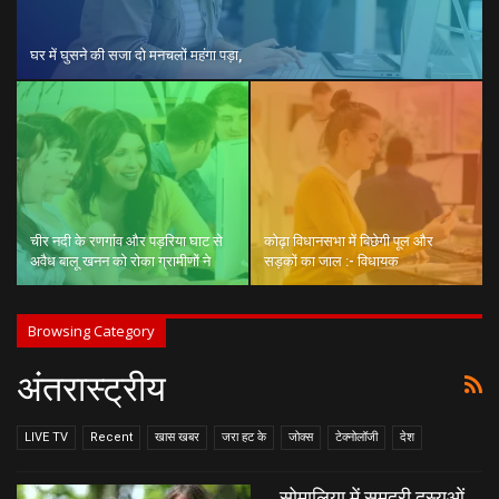
घर में घुसने की सजा दो मनचलों महंगा पड़ा,
चीर नदी के रणगांव और पड़रिया घाट से
कोढ़ा विधानसभा में बिछेगी पूल और
अवैध बालू खनन को रोका ग्रामीणों ने
सड़कों का जाल :- विधायक
Browsing Category
अंतरास्ट्रीय
LIVE TV
Recent
खास खबर
जरा हट के
जोक्स
टेक्नोलॉजी
देश
सोमालिया में समुद्री दस्युओं