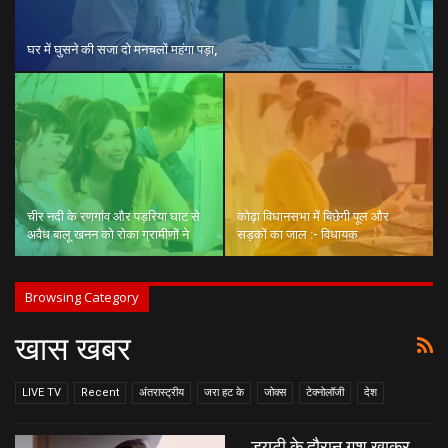
घर में घुसने की सजा दो मनचलों महंगा पड़ा,
चीर नदी के रणगांव और पड़रिया घाट से
कोढ़ा विधानसभा में बिछेगी पूल और
अवैध बालू खनन को रोका ग्रामीणों ने
सड़कों का जाल :- विधायक
Browsing Category
खास खबर
LIVE TV
Recent
अंतरास्ट्रीय
जरा हट के
जोक्स
टेक्नोलॉजी
देश
ड्यूटी के दौरान गश खाकर