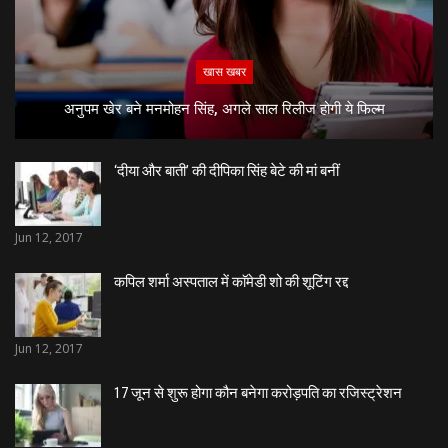
खास खबर
अनुपम खेर बने मनमोहन सिंह, अगले साल रिलीज होगी ये फिल्म
‘दीया और बाती’ की दीपिका सिंह बेटे की मां बनीं
Jun 12, 2017
कपिल शर्मा अस्पताल में काॅमेडी शो की शूटिंग रद्द
Jun 12, 2017
17 जून से शुरू होगा कौन बनेगा करोड़पति का रजिस्ट्रेशन