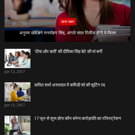
खास खबर
अनुपम खेर बने मनमोहन सिंह, अगले साल रिलीज होगी ये फिल्म
‘दीया और बाती’ की दीपिका सिंह बेटे की मां बनीं
Jun 12, 2017
कपिल शर्मा अस्पताल में काॅमेडी शो की शूटिंग रद्द
Jun 12, 2017
17 जून से शुरू होगा कौन बनेगा करोड़पति का रजिस्ट्रेशन