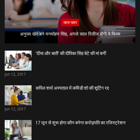
खास खबर
अनुपम खेर बने मनमोहन सिंह, अगले साल रिलीज होगी ये फिल्म
‘दीया और बाती’ की दीपिका सिंह बेटे की मां बनीं
Jun 12, 2017
कपिल शर्मा अस्पताल में काॅमेडी शो की शूटिंग रद्द
Jun 12, 2017
17 जून से शुरू होगा कौन बनेगा करोड़पति का रजिस्ट्रेशन