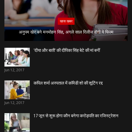
खास खबर
अनुपम खेर बने मनमोहन सिंह, अगले साल रिलीज होगी ये फिल्म
‘दीया और बाती’ की दीपिका सिंह बेटे की मां बनीं
Jun 12, 2017
कपिल शर्मा अस्पताल में काॅमेडी शो की शूटिंग रद्द
Jun 12, 2017
17 जून से शुरू होगा कौन बनेगा करोड़पति का रजिस्ट्रेशन